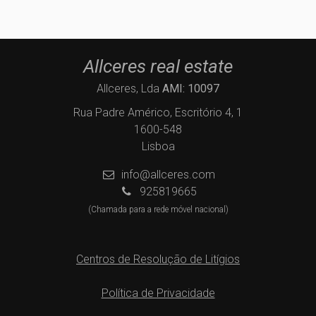
Allceres real estate
Allceres, Lda
AMI: 10097
Rua Padre Américo, Escritório 4, 1
1600-548
Lisboa
info@allceres.com
925819665
(Chamada para a rede móvel nacional)
Centros de Resolução de Litígios
Política de Privacidade