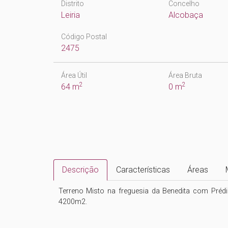
Distrito
Concelho
Leiria
Alcobaça
Código Postal
2475
Área Útil
Área Bruta
2
2
64 m
0 m
Descrição
Características
Áreas
Terreno Misto na freguesia da Benedita com Préd