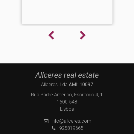
Allceres real estate
Allceres, Lda
AMI: 10097
Rua Padre Américo, Escritório 4, 1
1600-548
Lisboa
info@allceres.com
925819665